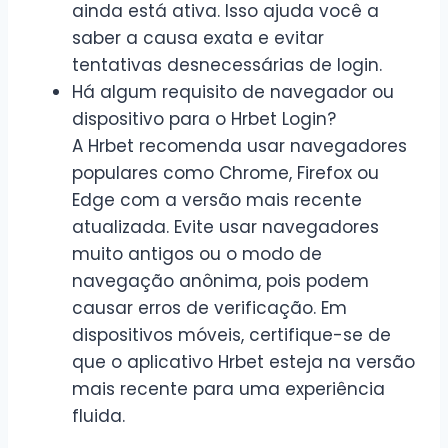
ainda está ativa. Isso ajuda você a
saber a causa exata e evitar
tentativas desnecessárias de login.
Há algum requisito de navegador ou
dispositivo para o Hrbet Login?
A Hrbet recomenda usar navegadores
populares como Chrome, Firefox ou
Edge com a versão mais recente
atualizada. Evite usar navegadores
muito antigos ou o modo de
navegação anônima, pois podem
causar erros de verificação. Em
dispositivos móveis, certifique-se de
que o aplicativo Hrbet esteja na versão
mais recente para uma experiência
fluida.