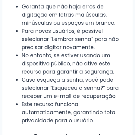
Garanta que não haja erros de
digitação em letras maiúsculas,
minúsculas ou espaços em branco.
Para novos usuários, é possível
selecionar “Lembrar senha” para não
precisar digitar novamente.
No entanto, se estiver usando um
dispositivo público, não ative este
recurso para garantir a segurança.
Caso esqueça a senha, você pode
selecionar “Esqueceu a senha?” para
receber um e-mail de recuperação.
Este recurso funciona
automaticamente, garantindo total
privacidade para o usuário.