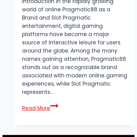
Introduction In the rapidly growing
and
world of online Pragmatic88 as a
Rewards
Brand and Slot Pragmatic
Explained
entertainment, digital gaming
platforms have become a major
source of interactive leisure for users
around the globe. Among the many
names gaining attention, Pragmatic88
stands out as a recognizable brand
associated with modern online gaming
experiences, while Slot Pragmatic
represents…
Pragmatic88
Read More
as
a
Brand