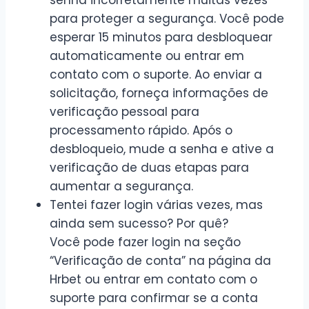
para proteger a segurança. Você pode
esperar 15 minutos para desbloquear
automaticamente ou entrar em
contato com o suporte. Ao enviar a
solicitação, forneça informações de
verificação pessoal para
processamento rápido. Após o
desbloqueio, mude a senha e ative a
verificação de duas etapas para
aumentar a segurança.
Tentei fazer login várias vezes, mas
ainda sem sucesso? Por quê?
Você pode fazer login na seção
“Verificação de conta” na página da
Hrbet ou entrar em contato com o
suporte para confirmar se a conta