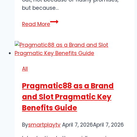
but because…
Why
Read More
OK9
Is
a
Top
Choice
All
for
Online
Pragmatic88 as a Brand
Games
and Slot Pragmatic Key
and
Lottery
Benefits Guide
in
2026:
By
smartplaytv
April 7, 2026
April 7, 2026
Features,
Gameplay,