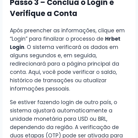
Passo 3 – Conclua o Login e
Verifique a Conta
Após preencher as informações, clique em
“Login” para finalizar o processo de
Hrbet
Login
. O sistema verificará os dados em
alguns segundos e, em seguida,
redirecionará para a página principal da
conta. Aqui, você pode verificar o saldo,
histórico de transações ou atualizar
informações pessoais.
Se estiver fazendo login de outro país, o
sistema ajustará automaticamente a
unidade monetária para USD ou BRL,
dependendo da região. A verificação de
duas etapas (OTP) pode ser ativada para