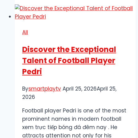
of
Interactive
Apps:
Merging
All
Fun,
Focus,
Discover the Exceptional
and
Talent of Football Player
Technology
Pedri
By
smartplaytv
April 25, 2026
April 25,
2026
Football player Pedri is one of the most
prominent names in modern football
xem trực tiếp bóng đá đêm nay . He
attracts attention not only for his