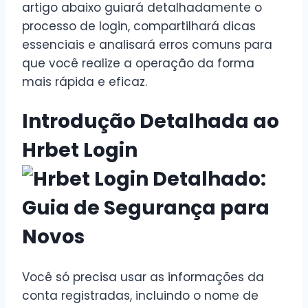
artigo abaixo guiará detalhadamente o
processo de login, compartilhará dicas
essenciais e analisará erros comuns para
que você realize a operação da forma
mais rápida e eficaz.
Introdução Detalhada ao
Hrbet Login
Você só precisa usar as informações da
conta registradas, incluindo o nome de