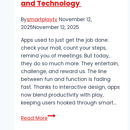
and Technology
By
smartplaytv
November 12,
2025
November 12, 2025
Apps used to just get the job done:
check your mail, count your steps,
remind you of meetings. But today,
they do so much more. They entertain,
challenge, and reward us. The line
between fun and function is fading
fast. Thanks to interactive design, apps
now blend productivity with play,
keeping users hooked through smart…
The
Read More
Future