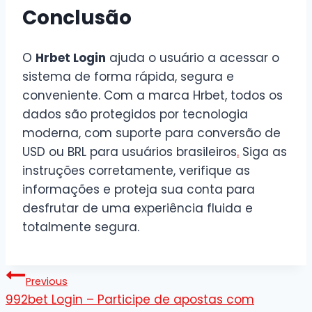
Conclusão
O
Hrbet Login
ajuda o usuário a acessar o
sistema de forma rápida, segura e
conveniente. Com a marca Hrbet, todos os
dados são protegidos por tecnologia
moderna, com suporte para conversão de
USD ou BRL para usuários brasileiros
.
Siga as
instruções corretamente, verifique as
informações e proteja sua conta para
desfrutar de uma experiência fluida e
totalmente segura.
Post
Previous
992bet Login – Participe de apostas com
navigation