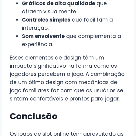
Gráficos de alta qualidade
que
atraem visualmente.
Controles simples
que facilitam a
interação.
Som envolvente
que complementa a
experiência.
Esses elementos de design têm um
impacto significativo na forma como os
jogadores percebem o jogo. A combinação
de um ótimo design com mecânicas de
jogo familiares faz com que os usuários se
sintam confortáveis e prontos para jogar.
Conclusão
Os jogos de slot online têm aproveitado as