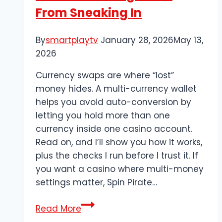
From Sneaking In
By
smartplaytv
January 28, 2026
May 13,
2026
Currency swaps are where “lost”
money hides. A multi-currency wallet
helps you avoid auto-conversion by
letting you hold more than one
currency inside one casino account.
Read on, and I’ll show you how it works,
plus the checks I run before I trust it. If
you want a casino where multi-money
settings matter, Spin Pirate…
One
Read More
Wallet,