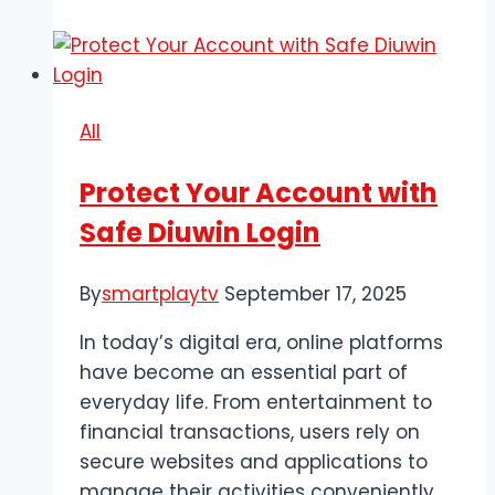
Many
Currencies:
How
I
All
Keep
Casino
Protect Your Account with
Exchange
Safe Diuwin Login
Fees
From
Sneaking
By
smartplaytv
September 17, 2025
In
In today’s digital era, online platforms
have become an essential part of
everyday life. From entertainment to
financial transactions, users rely on
secure websites and applications to
manage their activities conveniently.