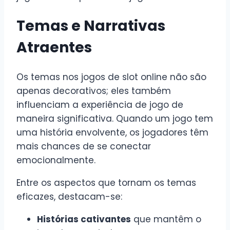
Temas e Narrativas
Atraentes
Os temas nos jogos de slot online não são
apenas decorativos; eles também
influenciam a experiência de jogo de
maneira significativa. Quando um jogo tem
uma história envolvente, os jogadores têm
mais chances de se conectar
emocionalmente.
Entre os aspectos que tornam os temas
eficazes, destacam-se:
Histórias cativantes
que mantêm o