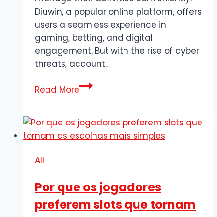
Diuwin, a popular online platform, offers
users a seamless experience in
gaming, betting, and digital
engagement. But with the rise of cyber
threats, account…
Protect
Read More
Your
Account
with
Safe
Diuwin
All
Login
Por que os jogadores
preferem slots que tornam