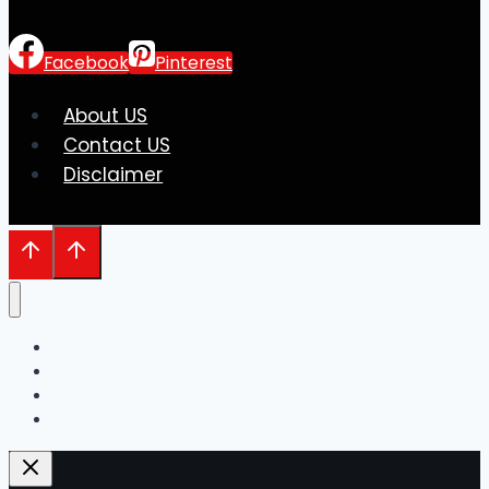
Strategic
Casino
Facebook
Pinterest
Competitors
About US
Contact US
Disclaimer
Home
Entre em Contato
Blog
Entretenimento