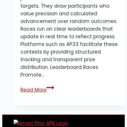
targets. They draw participants who
value precision and calculated
advancement over random outcomes.
Races run on clear leaderboards that
update in real time to reflect progress.
Platforms such as AP33 facilitate these
contests by providing structured
tracking and transparent prize
distribution. Leaderboard Races
Promote…
Weekly
Read More
Jackpot
Races
Igniting
Passion
Among