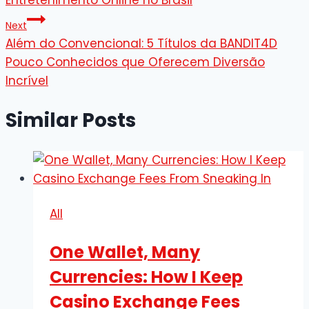
Next
Além do Convencional: 5 Títulos da BANDIT4D
Pouco Conhecidos que Oferecem Diversão
Incrível
Similar Posts
All
One Wallet, Many
Currencies: How I Keep
Casino Exchange Fees