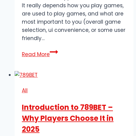
It really depends how you play games,
are used to play games, and what are
most important to you (overall game
selection, ui convenience, or some user
friendly…
96C
Read More
Casino
(96in.com)
or
96.com
All
App
–
Introduction to 789BET –
Which
Why Players Choose It in
Is
Right
2025
for