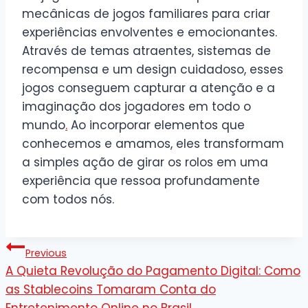
mecânicas de jogos familiares para criar
experiências envolventes e emocionantes.
Através de temas atraentes, sistemas de
recompensa e um design cuidadoso, esses
jogos conseguem capturar a atenção e a
imaginação dos jogadores em todo o
mundo
.
Ao incorporar elementos que
conhecemos e amamos, eles transformam
a simples ação de girar os rolos em uma
experiência que ressoa profundamente
com todos nós.
Post
Previous
A Quieta Revolução do Pagamento Digital: Como
navigation
as Stablecoins Tomaram Conta do
Entretenimento Online no Brasil