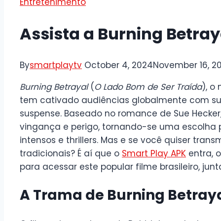
Entretenimento
Assista a Burning Betra
By
smartplaytv
October 4, 2024
November 16, 2
Burning Betrayal
(
O Lado Bom de Ser Traída
), o
tem cativado audiências globalmente com sua
suspense. Baseado no romance de Sue Hecker,
vingança e perigo, tornando-se uma escolha 
intensos e thrillers. Mas e se você quiser tran
tradicionais? É aí que o
Smart Play APK
entra, 
para acessar este popular filme brasileiro, ju
A Trama de Burning Betray